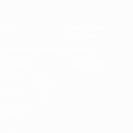
О нас
Национальные
ассоциации
Проведение соревнований
Развитие
Устойчивость
Новости и СМИ
ОТКРОЙ
ЕЩЕ
ДЛЯ СЕБЯ
MyUEFA
UEFA.tv
UC3
Расписание
матчей
Рейтинг