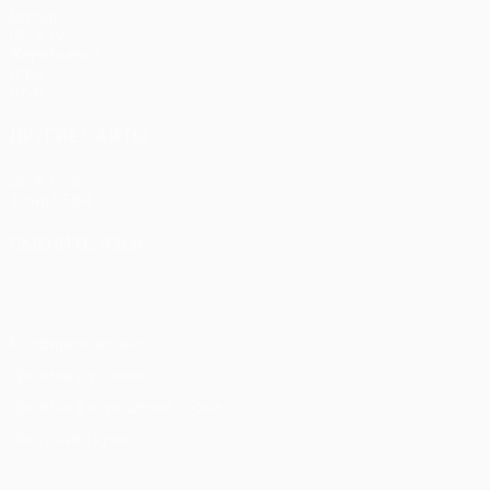
Матчи
UEFA.tv
Жеребьевки
Игры
Стат.
ДРУГИЕ САЙТЫ
UEFA.com
Фонд УЕФА
СМЕНИТЬ ЯЗЫК
Русский
English
Français
Deutsch
Русский
Español
Itali
Конфиденциальность
Правила и условия
Правила в отношении cookie
Настройки куки