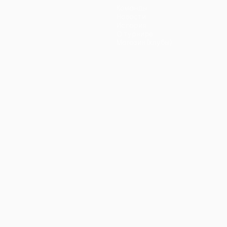
Команды
Новости
История
О турнире
Магазин (клубы)
ano
Português