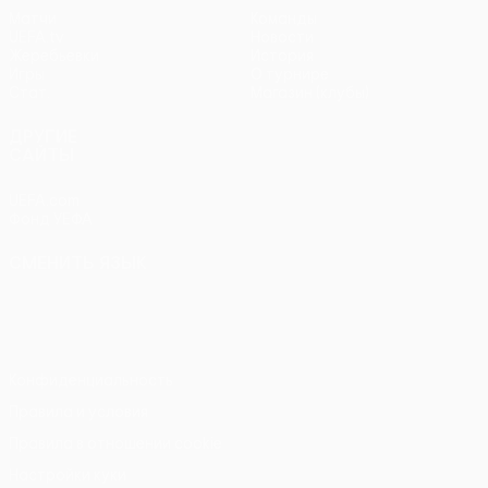
Матчи
Команды
UEFA.tv
Новости
Жеребьевки
История
Игры
О турнире
Стат.
Магазин (клубы)
ДРУГИЕ
САЙТЫ
UEFA.com
Фонд УЕФА
СМЕНИТЬ ЯЗЫК
Русский
English
Français
Deutsch
Русский
Español
Italiano
Português
Конфиденциальность
Правила и условия
Правила в отношении cookie
Настройки куки