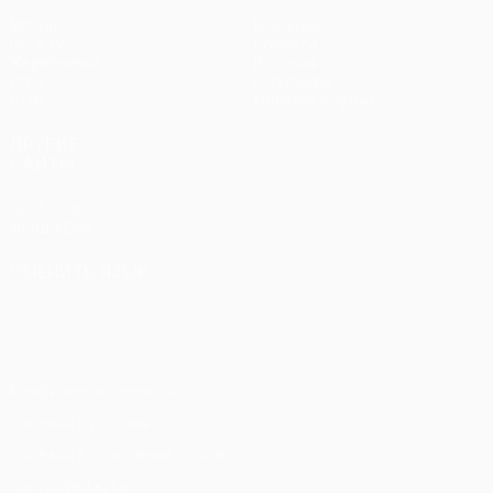
Матчи
Команды
UEFA.tv
Новости
Жеребьевки
История
Игры
О турнире
Стат.
Магазин (клубы)
ДРУГИЕ
САЙТЫ
UEFA.com
Фонд УЕФА
СМЕНИТЬ ЯЗЫК
Русский
English
Français
Deutsch
Русский
Español
Italiano
Português
Конфиденциальность
Правила и условия
Правила в отношении cookie
Настройки куки