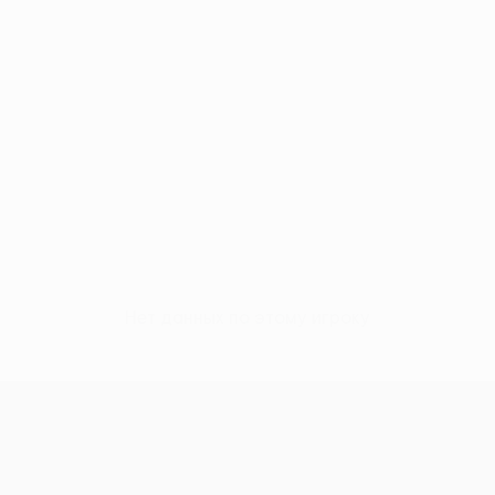
Нет данных по этому игроку
Лига конференций УЕФА