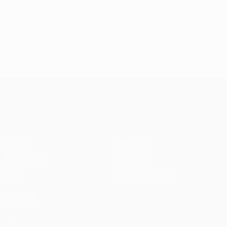
Лига конференций УЕФА
Матчи
Команды
UEFA.tv
Новости
Жеребьевки
История
Игры
О турнире
Стат.
Магазин (клубы)
ДРУГИЕ
САЙТЫ
UEFA.com