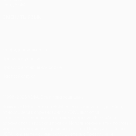
Фонд УЕФА
СМЕНИТЬ ЯЗЫК
Русский
English
Français
Deutsch
Русский
Español
Italiano
Português
Конфиденциальность
Правила и условия
Правила в отношении cookie
Настройки куки
© 1998-2026 УЕФА. Все права защищены
Название UEFA, логотип УЕФА, а также элементы дизайна,
относящиеся к соревнованиям УЕФА, являются
зарегистрированными торговыми марками УЕФА и/или
охраняются авторским правом. Использование этих торговых
марок в коммерческих целях запрещено. Пользуясь сайтом
UEFA.com, вы тем самым соглашаетесь с Правилами и