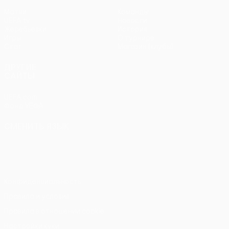
Матчи
Команды
UEFA.tv
Новости
Жеребьевки
История
Игры
О турнире
Стат.
Магазин (клубы)
ДРУГИЕ
САЙТЫ
UEFA.com
Фонд УЕФА
СМЕНИТЬ ЯЗЫК
Русский
English
Français
Deutsch
Русский
Español
Italiano
Português
Конфиденциальность
Правила и условия
Правила в отношении cookie
Настройки куки