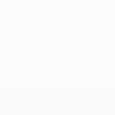
Нет данных по этому игроку
Лига конференций УЕФА