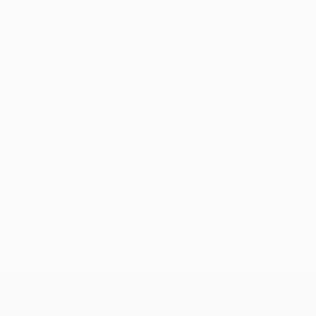
0
Красные карточки
Лига конференций УЕФА