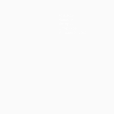
Команды
Новости
История
О турнире
Магазин (клубы)
ano
Português