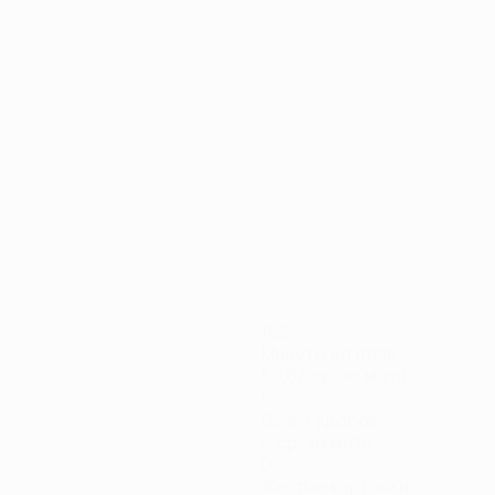
очный раунд
152
Минуты на поле
50,67 ср. за матч
6
Всего ударов
2 ср. за матч
0
Желтые карточки