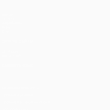
Матчи
UEFA.tv
Жеребьевки
Игры
Стат.
ДРУГИЕ САЙТЫ
UEFA.com
Фонд УЕФА
СМЕНИТЬ ЯЗЫК
Русский
English
Français
Deutsch
Русский
Español
Itali
Конфиденциальность
Правила и условия
Правила в отношении cookie
Настройки куки