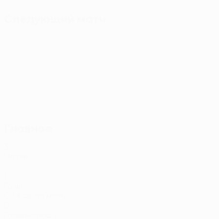
Следующий матч
Лига конференций УЕФА
ср 12 авг. 2026
· Третий отбор
Главное
3
Матчи
1
Голы
0,34 ср. за матч
0
Голевые пасы