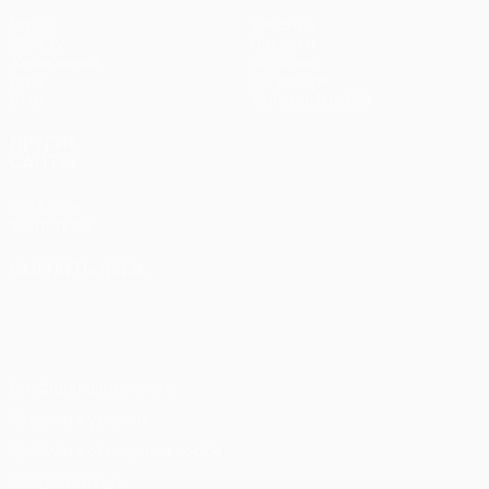
Матчи
Команды
UEFA.tv
Новости
Жеребьевки
История
Игры
О турнире
Стат.
Магазин (клубы)
ДРУГИЕ
САЙТЫ
UEFA.com
Фонд УЕФА
СМЕНИТЬ ЯЗЫК
Русский
English
Français
Deutsch
Русский
Español
Italiano
Português
Конфиденциальность
Правила и условия
Правила в отношении cookie
Настройки куки