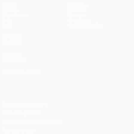
Матчи
Команды
UEFA.tv
Новости
Жеребьевки
История
Игры
О турнире
Стат.
Магазин (клубы)
ДРУГИЕ
САЙТЫ
UEFA.com
Фонд УЕФА
СМЕНИТЬ ЯЗЫК
Русский
English
Français
Deutsch
Русский
Español
Italiano
Português
Конфиденциальность
Правила и условия
Правила в отношении cookie
Настройки куки