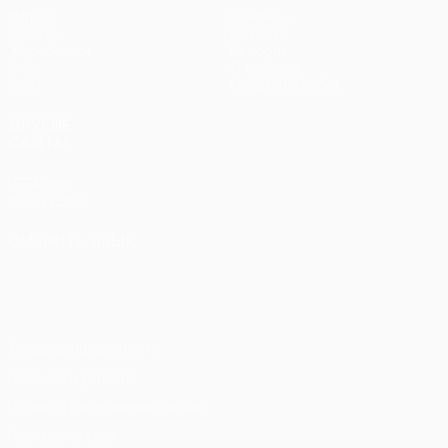
Матчи
Команды
UEFA.tv
Новости
Жеребьевки
История
Игры
О турнире
Стат.
Магазин (клубы)
ДРУГИЕ
САЙТЫ
UEFA.com
Фонд УЕФА
СМЕНИТЬ ЯЗЫК
Русский
English
Français
Deutsch
Русский
Español
Italiano
Português
Конфиденциальность
Правила и условия
Правила в отношении cookie
Настройки куки