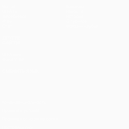
Матчи
Команды
UEFA.tv
Новости
Жеребьевки
История
Игры
О турнире
Стат.
Магазин (клубы)
ДРУГИЕ
САЙТЫ
UEFA.com
Фонд УЕФА
СМЕНИТЬ ЯЗЫК
Русский
English
Français
Deutsch
Русский
Español
Italiano
Português
Конфиденциальность
Правила и условия
Правила в отношении cookie
Настройки куки