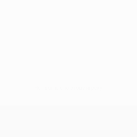
Нет данных по этому игроку
Лига конференций УЕФА