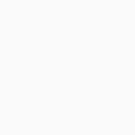
Команды
Новости
История
О турнире
Магазин (клубы)
ano
Português