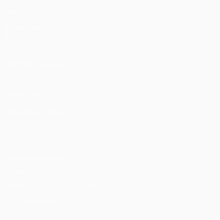
Матчи
UEFA.tv
Жеребьевки
Игры
Стат.
ДРУГИЕ САЙТЫ
UEFA.com
Фонд УЕФА
СМЕНИТЬ ЯЗЫК
Русский
English
Français
Deutsch
Русский
Español
Itali
Конфиденциальность
Правила и условия
Правила в отношении cookie
Настройки куки