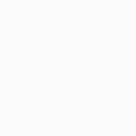
Команды
Новости
История
О турнире
Магазин (клубы)
ano
Português