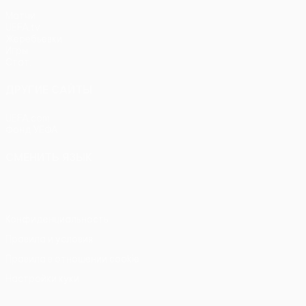
Матчи
UEFA.tv
Жеребьевки
Игры
Стат.
ДРУГИЕ САЙТЫ
UEFA.com
Фонд УЕФА
СМЕНИТЬ ЯЗЫК
Русский
English
Français
Deutsch
Русский
Español
Itali
Конфиденциальность
Правила и условия
Правила в отношении cookie
Настройки куки