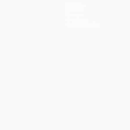
Команды
Новости
История
О турнире
Магазин (клубы)
ano
Português