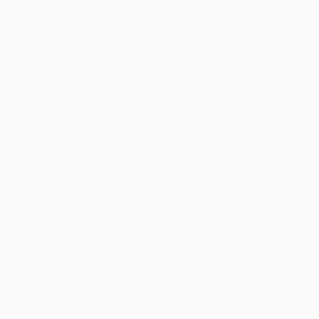
Матчи
UEFA.tv
Жеребьевки
Игры
Стат.
ДРУГИЕ САЙТЫ
UEFA.com
Фонд УЕФА
СМЕНИТЬ ЯЗЫК
Русский
English
Français
Deutsch
Русский
Español
Itali
Конфиденциальность
Правила и условия
Правила в отношении cookie
Настройки куки