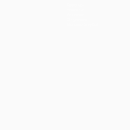
Команды
Новости
История
О турнире
Магазин (клубы)
ano
Português