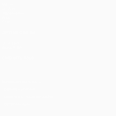
Матчи
UEFA.tv
Жеребьевки
Игры
Стат.
ДРУГИЕ САЙТЫ
UEFA.com
Фонд УЕФА
СМЕНИТЬ ЯЗЫК
Русский
English
Français
Deutsch
Русский
Español
Itali
Конфиденциальность
Правила и условия
Правила в отношении cookie
Настройки куки