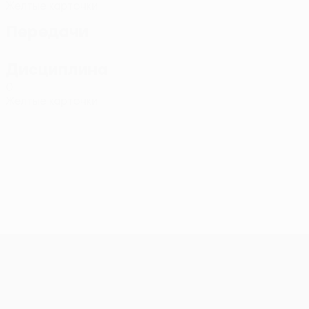
Желтые карточки
Передачи
Дисциплина
0
Желтые карточки
Лига конференций УЕФА