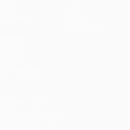
Матчи
Команды
UEFA.tv
Новости
Жеребьевки
История
Игры
О турнире
Стат.
Магазин (клубы)
ДРУГИЕ
САЙТЫ
UEFA.com
Фонд УЕФА
СМЕНИТЬ ЯЗЫК
Русский
English
Français
Deutsch
Русский
Español
Italiano
Português
Конфиденциальность
Правила и условия
Правила в отношении cookie
Настройки куки