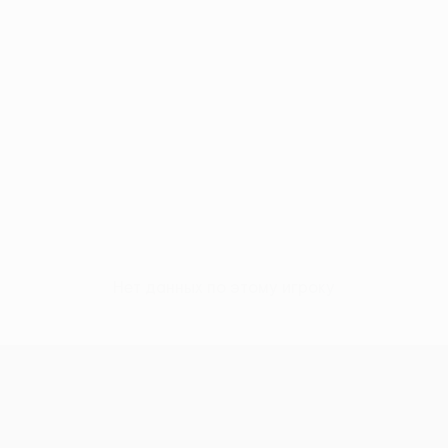
Нет данных по этому игроку
Лига конференций УЕФА