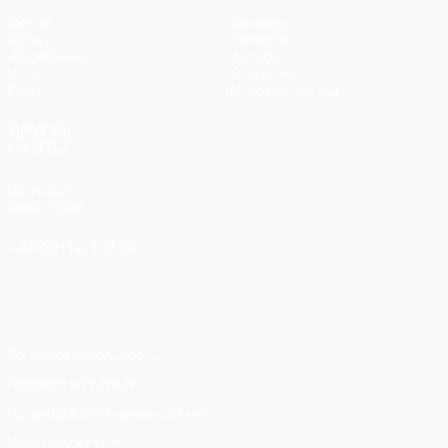
Матчи
Команды
UEFA.tv
Новости
Жеребьевки
История
Игры
О турнире
Стат.
Магазин (клубы)
ДРУГИЕ
САЙТЫ
UEFA.com
Фонд УЕФА
СМЕНИТЬ ЯЗЫК
Русский
English
Français
Deutsch
Русский
Español
Italiano
Português
Конфиденциальность
Правила и условия
Правила в отношении cookie
Настройки куки