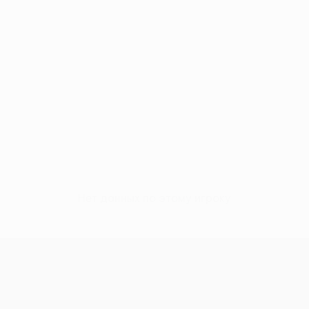
Нет данных по этому игроку
Лига конференций УЕФА