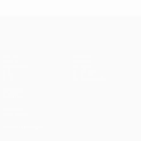
Лига конференций УЕФА
Матчи
Команды
UEFA.tv
Новости
Жеребьевки
История
Игры
О турнире
Стат.
Магазин (клубы)
ДРУГИЕ
САЙТЫ
UEFA.com
Фонд УЕФА
СМЕНИТЬ ЯЗЫК
Русский
English
Français
Deutsch
Русский
Español
Italiano
Português