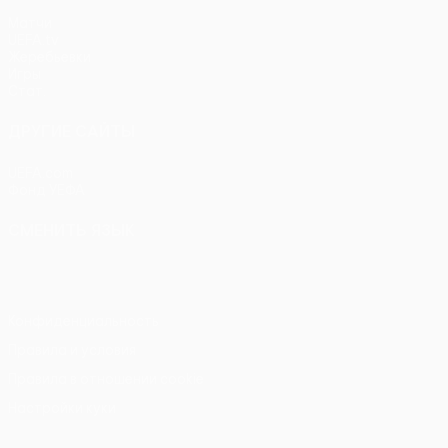
Матчи
UEFA.tv
Жеребьевки
Игры
Стат.
ДРУГИЕ САЙТЫ
UEFA.com
Фонд УЕФА
СМЕНИТЬ ЯЗЫК
Русский
English
Français
Deutsch
Русский
Español
Itali
Конфиденциальность
Правила и условия
Правила в отношении cookie
Настройки куки