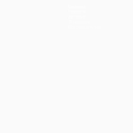
Команды
Новости
История
О турнире
Магазин (клубы)
ano
Português