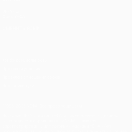
UEFA.com
Фонд УЕФА
СМЕНИТЬ ЯЗЫК
Русский
English
Français
Deutsch
Русский
Español
Italiano
Português
Конфиденциальность
Правила и условия
Правила в отношении cookie
Настройки куки
© 1998-2026 УЕФА. Все права защищены
Название UEFA, логотип УЕФА, а также элементы дизайна,
относящиеся к соревнованиям УЕФА, являются
зарегистрированными торговыми марками УЕФА и/или
охраняются авторским правом. Использование этих торговых