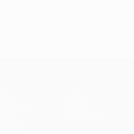
Лига конференций УЕФА
Матчи
Команды
UEFA.tv
Новости
Жеребьевки
История
Игры
О турнире
Стат.
Магазин (клубы)
ДРУГИЕ
САЙТЫ