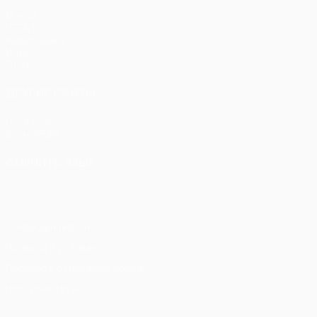
Матчи
UEFA.tv
Жеребьевки
Игры
Стат.
ДРУГИЕ САЙТЫ
UEFA.com
Фонд УЕФА
СМЕНИТЬ ЯЗЫК
Русский
English
Français
Deutsch
Русский
Español
Itali
Конфиденциальность
Правила и условия
Правила в отношении cookie
Настройки куки