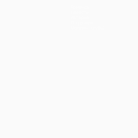
Команды
Новости
История
О турнире
Магазин (клубы)
ano
Português