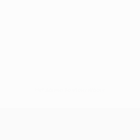
Нет данных по этому игроку
Лига конференций УЕФА