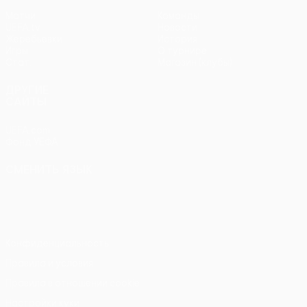
Матчи
Команды
UEFA.tv
Новости
Жеребьевки
История
Игры
О турнире
Стат.
Магазин (клубы)
ДРУГИЕ
САЙТЫ
UEFA.com
Фонд УЕФА
СМЕНИТЬ ЯЗЫК
Русский
English
Français
Deutsch
Русский
Español
Italiano
Português
Конфиденциальность
Правила и условия
Правила в отношении cookie
Настройки куки