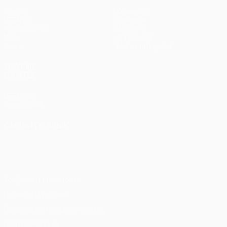
Матчи
Команды
UEFA.tv
Новости
Жеребьевки
История
Игры
О турнире
Стат.
Магазин (клубы)
ДРУГИЕ
САЙТЫ
UEFA.com
Фонд УЕФА
СМЕНИТЬ ЯЗЫК
Русский
English
Français
Deutsch
Русский
Español
Italiano
Português
Конфиденциальность
Правила и условия
Правила в отношении cookie
Настройки куки