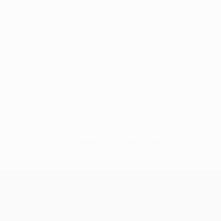
Нет данных по этому игроку
Лига конференций УЕФА