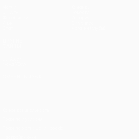
Матчи
Команды
UEFA.tv
Новости
Жеребьевки
История
Игры
О турнире
Стат.
Магазин (клубы)
ДРУГИЕ
САЙТЫ
UEFA.com
Фонд УЕФА
СМЕНИТЬ ЯЗЫК
Русский
English
Français
Deutsch
Русский
Español
Italiano
Português
Конфиденциальность
Правила и условия
Правила в отношении cookie
Настройки куки