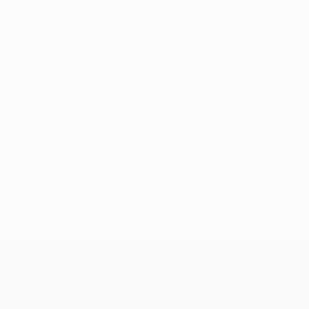
Нет данных по этому игроку
Лига конференций УЕФА