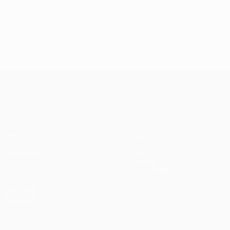
Лига конференций УЕФА
Матчи
Команды
UEFA.tv
Новости
Жеребьевки
История
Игры
О турнире
Стат.
Магазин (клубы)
ДРУГИЕ
САЙТЫ
UEFA.com