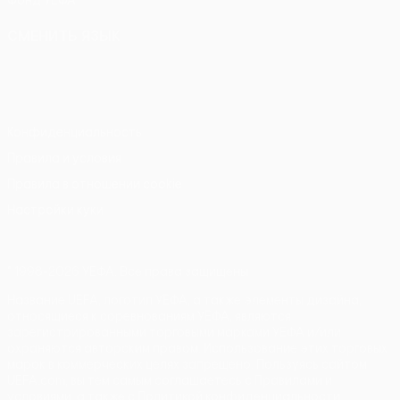
Фонд УЕФА
СМЕНИТЬ ЯЗЫК
Русский
English
Français
Deutsch
Русский
Español
Italiano
Português
Конфиденциальность
Правила и условия
Правила в отношении cookie
Настройки куки
© 1998-2026 УЕФА. Все права защищены
Название UEFA, логотип УЕФА, а также элементы дизайна,
относящиеся к соревнованиям УЕФА, являются
зарегистрированными торговыми марками УЕФА и/или
охраняются авторским правом. Использование этих торговых
марок в коммерческих целях запрещено. Пользуясь сайтом
UEFA.com, вы тем самым соглашаетесь с Правилами и
условиями, а также с Политикой конфиденциальности