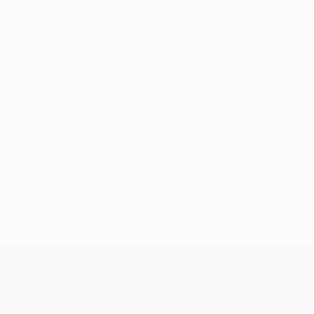
Лига конференций УЕФА
чт 16 июл. 2026
· Первый
отборочный раунд
Лига конференций УЕФА
чт 9 июл. 2026
· Первый
отборочный раунд
Лига конференций УЕФА