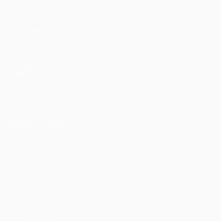
Матчи
Команды
UEFA.tv
Новости
Жеребьевки
История
Игры
О турнире
Стат.
Магазин (клубы)
ДРУГИЕ
САЙТЫ
UEFA.com
Фонд УЕФА
СМЕНИТЬ ЯЗЫК
Русский
English
Français
Deutsch
Русский
Español
Italiano
Português
Конфиденциальность
Правила и условия
Правила в отношении cookie
Настройки куки