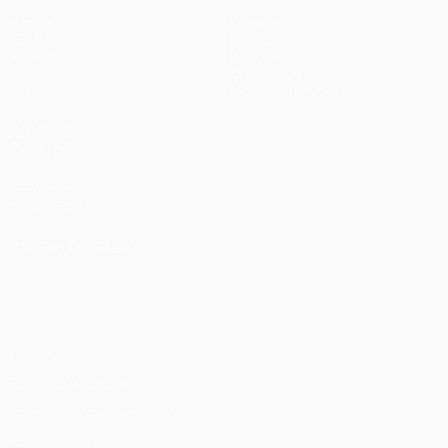
Матчи
Команды
UEFA.tv
Новости
Жеребьевки
История
Игры
О турнире
Стат.
Магазин (клубы)
ДРУГИЕ
САЙТЫ
UEFA.com
Фонд УЕФА
СМЕНИТЬ ЯЗЫК
Русский
English
Français
Deutsch
Русский
Español
Italiano
Português
Конфиденциальность
Правила и условия
Правила в отношении cookie
Настройки куки