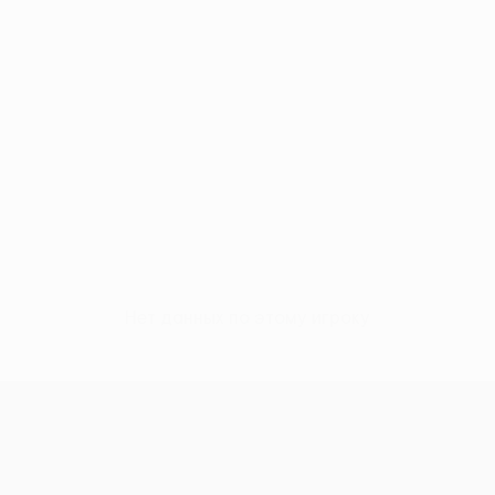
Нет данных по этому игроку
Лига конференций УЕФА