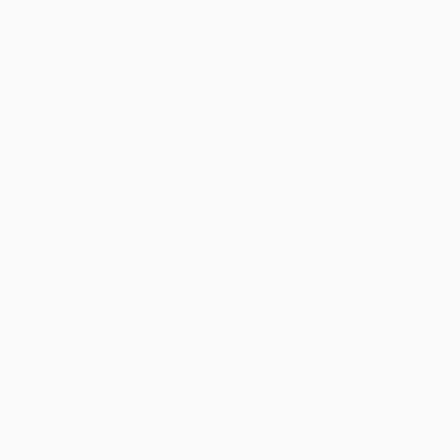
Команды
Новости
История
О турнире
Магазин (клубы)
ano
Português