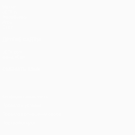
Матчи
UEFA.tv
Жеребьевки
Игры
Стат.
ДРУГИЕ САЙТЫ
UEFA.com
Фонд УЕФА
СМЕНИТЬ ЯЗЫК
Русский
English
Français
Deutsch
Русский
Español
Itali
Конфиденциальность
Правила и условия
Правила в отношении cookie
Настройки куки