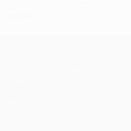
Желтые карточки
Красные карточки
Оборона
Лига конференций УЕФА
Матчи
Команды
UEFA.tv
Новости
Жеребьевки
История
Игры
О турнире
Стат.
Магазин (клубы)
ДРУГИЕ
САЙТЫ
UEFA.com
Фонд УЕФА