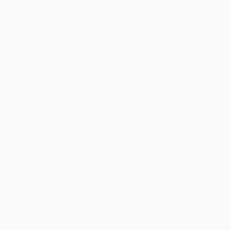
СМЕНИТЬ ЯЗЫК
Русский
English
Français
Deutsch
Русский
Español
Italiano
Português
Конфиденциальность
Правила и условия
Правила в отношении cookie
Настройки куки
© 1998-2026 УЕФА. Все права защищены
Название UEFA, логотип УЕФА, а также элементы дизайна,
относящиеся к соревнованиям УЕФА, являются
зарегистрированными торговыми марками УЕФА и/или
охраняются авторским правом. Использование этих торговых
марок в коммерческих целях запрещено. Пользуясь сайтом
UEFA.com, вы тем самым соглашаетесь с Правилами и
условиями, а также с Политикой конфиденциальности
информации.