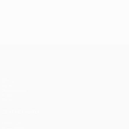
Лига конференций УЕФА
Матчи
UEFA.tv
Жеребьевки
Игры
Стат.
ДРУГИЕ САЙТЫ
UEFA.com
Фонд УЕФА