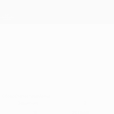
Skip
to
main
Лига конференций. Официальное
Скачать
content
Результаты live и статистика
Лига конференций УЕФА
НИКИТА
Никита Калмыков Стат. 2026/27
КАЛМЫКОВ
Флора
Эстония
Обзор
Статистика
Матчи
Защитник
2
ПОЗИЦИЯ
НОМЕР В КЛУБЕ
18
Эстония
НОМЕР В СБОРНОЙ
СТРАНА