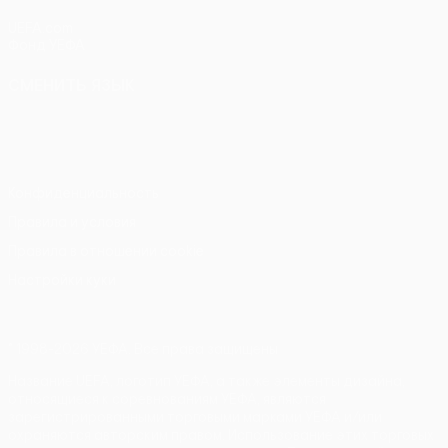
UEFA.com
Фонд УЕФА
СМЕНИТЬ ЯЗЫК
Русский
English
Français
Deutsch
Русский
Español
Italiano
Português
Конфиденциальность
Правила и условия
Правила в отношении cookie
Настройки куки
© 1998-2026 УЕФА. Все права защищены
Название UEFA, логотип УЕФА, а также элементы дизайна,
относящиеся к соревнованиям УЕФА, являются
зарегистрированными торговыми марками УЕФА и/или
охраняются авторским правом. Использование этих торговых