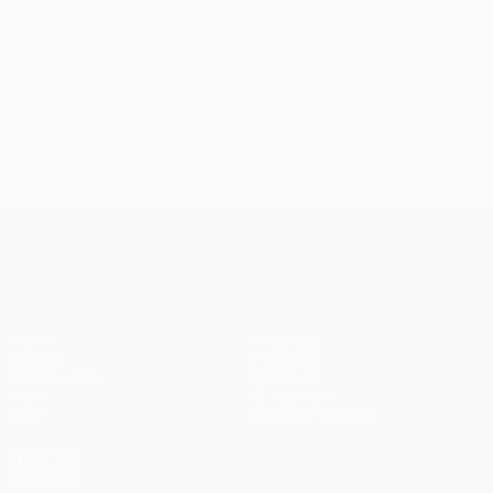
Лига конференций УЕФА
Матчи
Команды
UEFA.tv
Новости
Жеребьевки
История
Игры
О турнире
Стат.
Магазин (клубы)
ДРУГИЕ
САЙТЫ