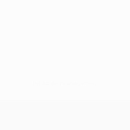
Нет данных по этому игроку
Лига конференций УЕФА