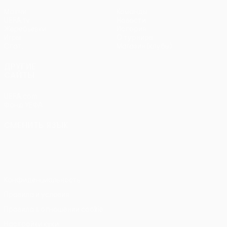
Матчи
Команды
UEFA.tv
Новости
Жеребьевки
История
Игры
О турнире
Стат.
Магазин (клубы)
ДРУГИЕ
САЙТЫ
UEFA.com
Фонд УЕФА
СМЕНИТЬ ЯЗЫК
Русский
English
Français
Deutsch
Русский
Español
Italiano
Português
Конфиденциальность
Правила и условия
Правила в отношении cookie
Настройки куки