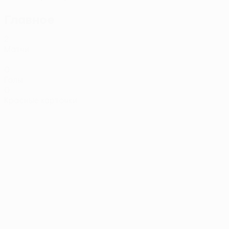
Главное
2
Матчи
0
Голы
0
Красные карточки