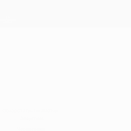
Skip
to
main
Лига конференций. Официальное
content
Результаты live и статистика
Лига конференций УЕФА
ЛЕОН
Леон Уйкай Стат. 2026/27
УЙКАЙ
Дечич
Обзор
Статистика
Матчи
Защитник
ПОЗИЦИЯ
Черногория
СТРАНА