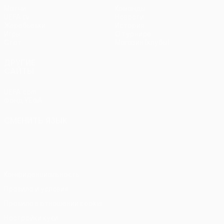
Матчи
Команды
UEFA.tv
Новости
Жеребьевки
История
Игры
О турнире
Стат.
Магазин (клубы)
ДРУГИЕ
САЙТЫ
UEFA.com
Фонд УЕФА
СМЕНИТЬ ЯЗЫК
Русский
English
Français
Deutsch
Русский
Español
Italiano
Português
Конфиденциальность
Правила и условия
Правила в отношении cookie
Настройки куки