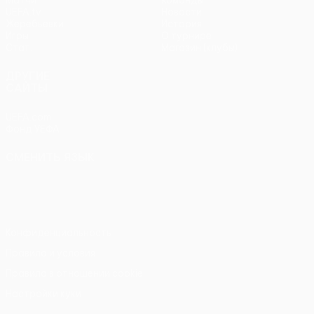
Матчи
Команды
UEFA.tv
Новости
Жеребьевки
История
Игры
О турнире
Стат.
Магазин (клубы)
ДРУГИЕ
САЙТЫ
UEFA.com
Фонд УЕФА
СМЕНИТЬ ЯЗЫК
Русский
English
Français
Deutsch
Русский
Español
Italiano
Português
Конфиденциальность
Правила и условия
Правила в отношении cookie
Настройки куки