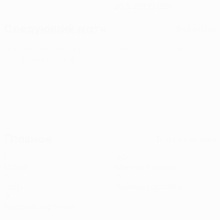
28.3.2000 (26)
Следующий матч
Все матчи
Лига конференций УЕФА
чт 13 авг. 2026
· Третий
отборочный раунд
Главное
Вся статистика
1
90
Матчи
Минуты на поле
0
0
Голы
Желтые карточки
0
Красные карточки