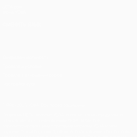
UEFA.com
Фонд УЕФА
СМЕНИТЬ ЯЗЫК
Русский
English
Français
Deutsch
Русский
Español
Italiano
Português
Конфиденциальность
Правила и условия
Правила в отношении cookie
Настройки куки
© 1998-2026 УЕФА. Все права защищены
Название UEFA, логотип УЕФА, а также элементы дизайна,
относящиеся к соревнованиям УЕФА, являются
зарегистрированными торговыми марками УЕФА и/или
охраняются авторским правом. Использование этих торговых