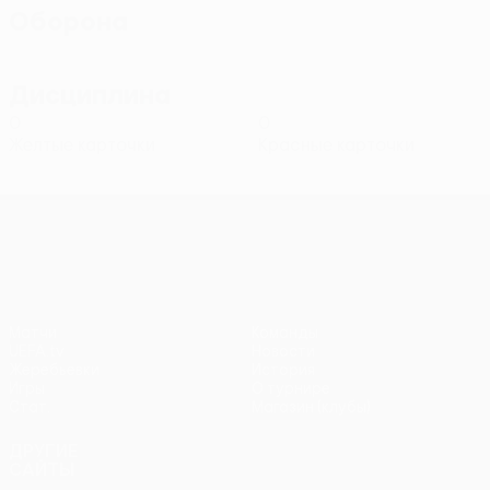
Оборона
Дисциплина
0
0
Желтые карточки
Красные карточки
Лига конференций УЕФА
Матчи
Команды
UEFA.tv
Новости
Жеребьевки
История
Игры
О турнире
Стат.
Магазин (клубы)
ДРУГИЕ
САЙТЫ