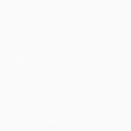
Матчи
Команды
UEFA.tv
Новости
Жеребьевки
История
Игры
О турнире
Стат.
Магазин (клубы)
ДРУГИЕ
САЙТЫ
UEFA.com
Фонд УЕФА
СМЕНИТЬ ЯЗЫК
Русский
English
Français
Deutsch
Русский
Español
Italiano
Português
Конфиденциальность
Правила и условия
Правила в отношении cookie
Настройки куки