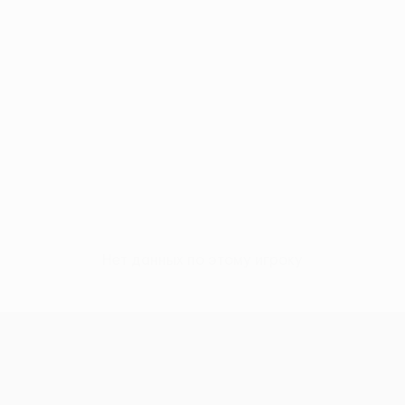
Нет данных по этому игроку
Лига конференций УЕФА