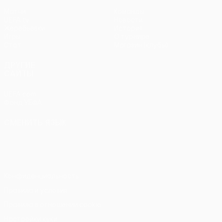
Матчи
Команды
UEFA.tv
Новости
Жеребьевки
История
Игры
О турнире
Стат.
Магазин (клубы)
ДРУГИЕ
САЙТЫ
UEFA.com
Фонд УЕФА
СМЕНИТЬ ЯЗЫК
Русский
English
Français
Deutsch
Русский
Español
Italiano
Português
Конфиденциальность
Правила и условия
Правила в отношении cookie
Настройки куки