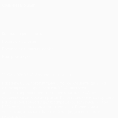
СМЕНИТЬ ЯЗЫК
Русский
English
Français
Deutsch
Русский
Español
Italiano
Português
Конфиденциальность
Правила и условия
Правила в отношении cookie
Настройки куки
© 1998-2026 УЕФА. Все права защищены
Название UEFA, логотип УЕФА, а также элементы дизайна,
относящиеся к соревнованиям УЕФА, являются
зарегистрированными торговыми марками УЕФА и/или
охраняются авторским правом. Использование этих торговых
марок в коммерческих целях запрещено. Пользуясь сайтом
UEFA.com, вы тем самым соглашаетесь с Правилами и
условиями, а также с Политикой конфиденциальности
информации.