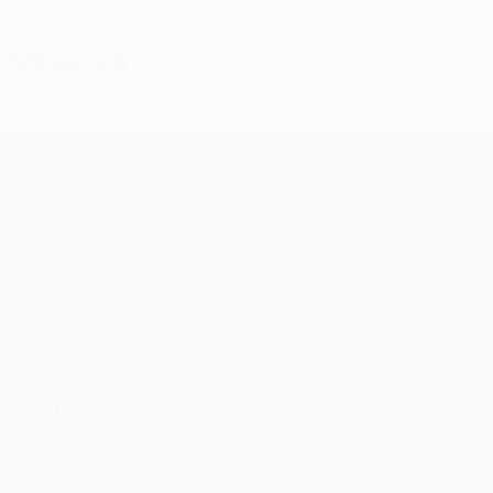
Желтые карточки
Красные карточки
Оборона
Лига конференций УЕФА
Матчи
Команды
UEFA.tv
Новости
Жеребьевки
История
Игры
О турнире
Стат.
Магазин (клубы)
ДРУГИЕ
САЙТЫ
UEFA.com
Фонд УЕФА