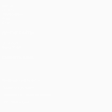
Матчи
UEFA.tv
Жеребьевки
Игры
Стат.
ДРУГИЕ САЙТЫ
UEFA.com
Фонд УЕФА
СМЕНИТЬ ЯЗЫК
Русский
English
Français
Deutsch
Русский
Español
Itali
Конфиденциальность
Правила и условия
Правила в отношении cookie
Настройки куки