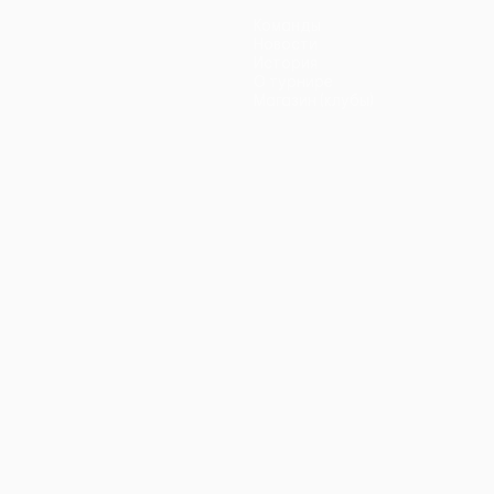
Команды
Новости
История
О турнире
Магазин (клубы)
ano
Português