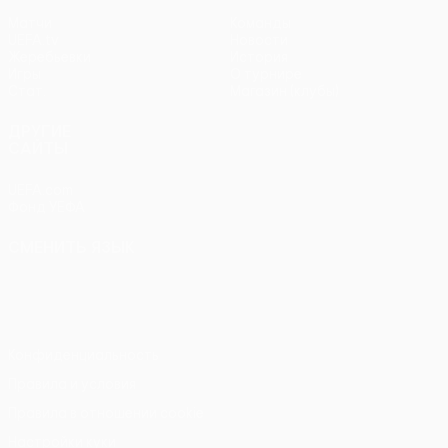
Матчи
Команды
UEFA.tv
Новости
Жеребьевки
История
Игры
О турнире
Стат.
Магазин (клубы)
ДРУГИЕ
САЙТЫ
UEFA.com
Фонд УЕФА
СМЕНИТЬ ЯЗЫК
Русский
English
Français
Deutsch
Русский
Español
Italiano
Português
Конфиденциальность
Правила и условия
Правила в отношении cookie
Настройки куки