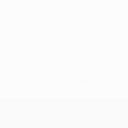
Нет данных по этому игроку
Лига конференций УЕФА