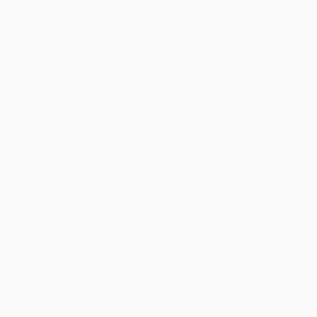
Матчи
Команды
UEFA.tv
Новости
Жеребьевки
История
Игры
О турнире
Стат.
Магазин (клубы)
ДРУГИЕ
САЙТЫ
UEFA.com
Фонд УЕФА
СМЕНИТЬ ЯЗЫК
Русский
English
Français
Deutsch
Русский
Español
Italiano
Português
Конфиденциальность
Правила и условия
Правила в отношении cookie
Настройки куки