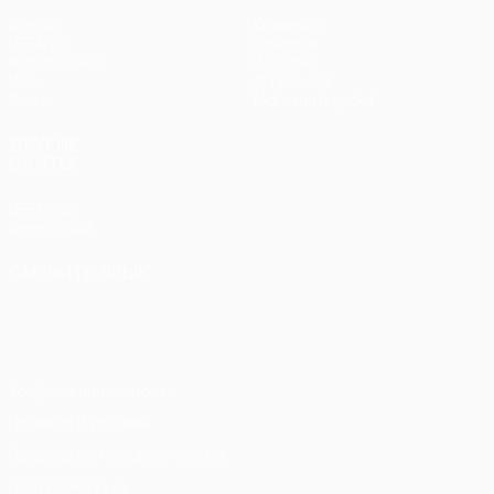
Матчи
Команды
UEFA.tv
Новости
Жеребьевки
История
Игры
О турнире
Стат.
Магазин (клубы)
ДРУГИЕ
САЙТЫ
UEFA.com
Фонд УЕФА
СМЕНИТЬ ЯЗЫК
Русский
English
Français
Deutsch
Русский
Español
Italiano
Português
Конфиденциальность
Правила и условия
Правила в отношении cookie
Настройки куки