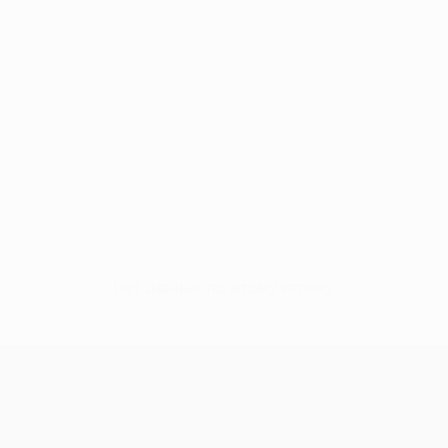
Нет данных по этому игроку
Лига конференций УЕФА