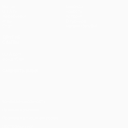
Матчи
Команды
UEFA.tv
Новости
Жеребьевки
История
Игры
О турнире
Стат.
Магазин (клубы)
ДРУГИЕ
САЙТЫ
UEFA.com
Фонд УЕФА
СМЕНИТЬ ЯЗЫК
Русский
English
Français
Deutsch
Русский
Español
Italiano
Português
Конфиденциальность
Правила и условия
Правила в отношении cookie
Настройки куки