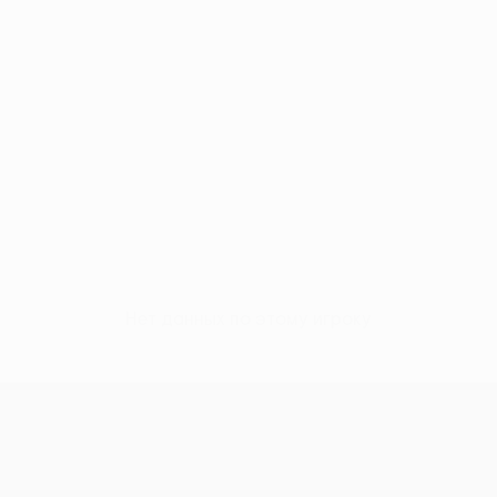
Нет данных по этому игроку
Лига конференций УЕФА