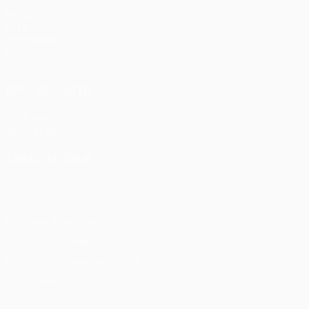
Матчи
UEFA.tv
Жеребьевки
Игры
Стат.
ДРУГИЕ САЙТЫ
UEFA.com
Фонд УЕФА
СМЕНИТЬ ЯЗЫК
Русский
English
Français
Deutsch
Русский
Español
Itali
Конфиденциальность
Правила и условия
Правила в отношении cookie
Настройки куки