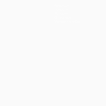
Команды
Новости
История
О турнире
Магазин (клубы)
ano
Português