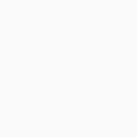
Матчи
UEFA.tv
Жеребьевки
Игры
Стат.
ДРУГИЕ САЙТЫ
UEFA.com
Фонд УЕФА
СМЕНИТЬ ЯЗЫК
Русский
English
Français
Deutsch
Русский
Español
Itali
Конфиденциальность
Правила и условия
Правила в отношении cookie
Настройки куки