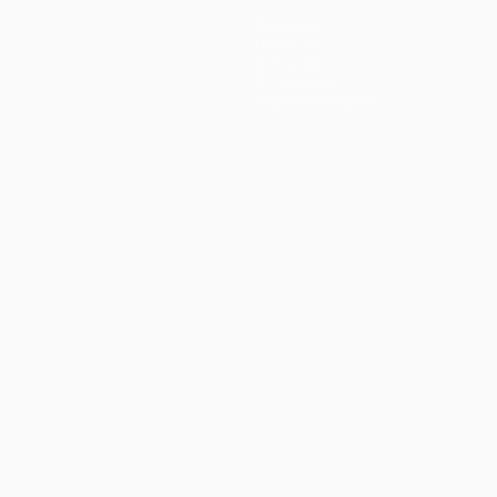
Команды
Новости
История
О турнире
Магазин (клубы)
ano
Português