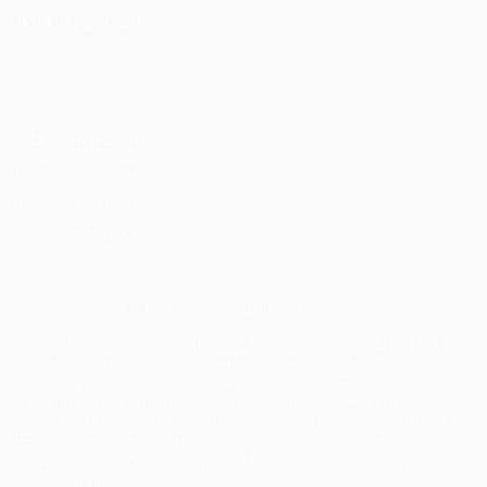
СМЕНИТЬ ЯЗЫК
Русский
English
Français
Deutsch
Русский
Español
Italiano
Português
Конфиденциальность
Правила и условия
Правила в отношении cookie
Настройки куки
© 1998-2026 УЕФА. Все права защищены
Название UEFA, логотип УЕФА, а также элементы дизайна,
относящиеся к соревнованиям УЕФА, являются
зарегистрированными торговыми марками УЕФА и/или
охраняются авторским правом. Использование этих торговых
марок в коммерческих целях запрещено. Пользуясь сайтом
UEFA.com, вы тем самым соглашаетесь с Правилами и
условиями, а также с Политикой конфиденциальности
информации.