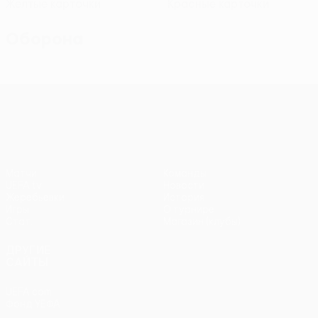
Желтые карточки
Красные карточки
Оборона
Лига конференций УЕФА
Матчи
Команды
UEFA.tv
Новости
Жеребьевки
История
Игры
О турнире
Стат.
Магазин (клубы)
ДРУГИЕ
САЙТЫ
UEFA.com
Фонд УЕФА