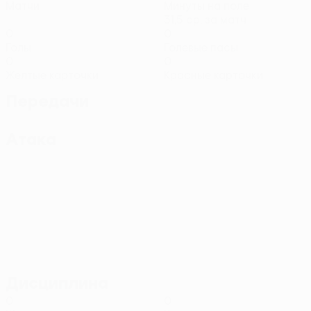
Матчи
Минуты на поле
31,5 ср. за матч
0
0
Голы
Голевые пасы
0
0
Желтые карточки
Красные карточки
Передачи
Атака
Дисциплина
0
0