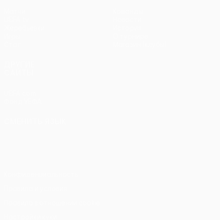
Матчи
Команды
UEFA.tv
Новости
Жеребьевки
История
Игры
О турнире
Стат.
Магазин (клубы)
ДРУГИЕ
САЙТЫ
UEFA.com
Фонд УЕФА
СМЕНИТЬ ЯЗЫК
Русский
English
Français
Deutsch
Русский
Español
Italiano
Português
Конфиденциальность
Правила и условия
Правила в отношении cookie
Настройки куки