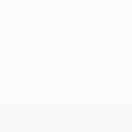
Нет данных по этому игроку
Лига конференций УЕФА