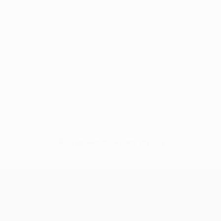
Нет данных по этому игроку
Лига конференций УЕФА