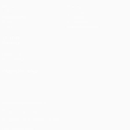
Матчи
Команды
UEFA.tv
Новости
Жеребьевки
История
Игры
О турнире
Стат.
Магазин (клубы)
ДРУГИЕ
САЙТЫ
UEFA.com
Фонд УЕФА
СМЕНИТЬ ЯЗЫК
Русский
English
Français
Deutsch
Русский
Español
Italiano
Português
Конфиденциальность
Правила и условия
Правила в отношении cookie
Настройки куки