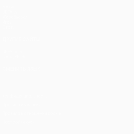
Матчи
UEFA.tv
Жеребьевки
Игры
Стат.
ДРУГИЕ САЙТЫ
UEFA.com
Фонд УЕФА
СМЕНИТЬ ЯЗЫК
Русский
English
Français
Deutsch
Русский
Español
Itali
Конфиденциальность
Правила и условия
Правила в отношении cookie
Настройки куки