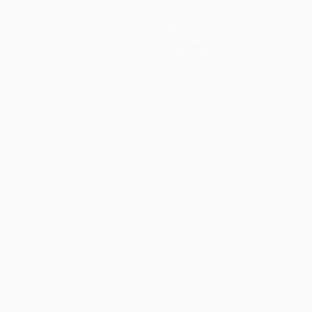
Команды
Новости
История
О турнире
Магазин (клубы)
ano
Português